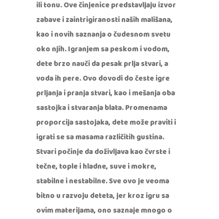
ili tonu. Ove činjenice predstavljaju izvor
zabave i zaintrigiranosti naših mališana,
kao i novih saznanja o čudesnom svetu
oko njih. Igranjem sa peskom i vodom,
dete brzo nauči da pesak prlja stvari, a
voda ih pere. Ovo dovodi do česte igre
prljanja i pranja stvari, kao i mešanja oba
sastojka i stvaranja blata. Promenama
proporcija sastojaka, dete može praviti i
igrati se sa masama različitih gustina.
Stvari počinje da doživljava kao čvrste i
tečne, tople i hladne, suve i mokre,
stabilne i nestabilne. Sve ovo je veoma
bitno u razvoju deteta, jer kroz igru sa
ovim materijama, ono saznaje mnogo o