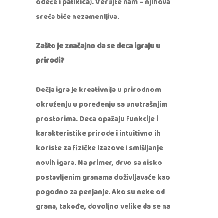
odeće i patikica). Verujte nam – njihova
sreća biće nezamenljiva.
Zašto je značajno da se deca igraju u
prirodi?
Dečja igra je kreativnija u prirodnom
okruženju u poređenju sa unutrašnjim
prostorima. Deca opažaju funkcije i
karakteristike prirode i intuitivno ih
koriste za fizičke izazove i smišljanje
novih igara. Na primer, drvo sa nisko
postavljenim granama doživljavaće kao
pogodno za penjanje. Ako su neke od
grana, takođe, dovoljno velike da se na