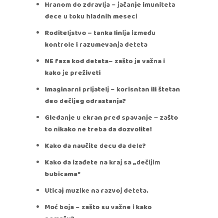
Hranom do zdravlja – jačanje imuniteta
dece u toku hladnih meseci
Roditeljstvo – tanka linija između
kontrole i razumevanja deteta
NE faza kod deteta– zašto je važna i
kako je preživeti
Imaginarni prijatelj – korisntan ili štetan
deo dečijeg odrastanja?
Gledanje u ekran pred spavanje – zašto
to nikako ne treba da dozvolite!
Kako da naučite decu da dele?
Kako da izađete na kraj sa „dečijim
bubicama“
Uticaj muzike na razvoj deteta.
Moć boja – zašto su važne i kako