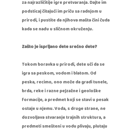
za najrazličitije igre pretvaranja. Dajte im
podsticaj čitajući im priču sa radnjom u
prirodi, i pustite da njihova mašta čini čuda
kada se nađu u sličnom okruženju.
Zašto je isprljano dete srećno dete?
Tokom boravka u prirodi, dete uči da se
igra sa peskom, vodom i blatom. Od
peska, recimo, ono može da gradi tunele,
brda, reke i razne pejzažne i geološke
formacije, a predmet koji se stavi u pesak
ostaje u njemu. Voda, s druge strane, ne
dozvoljava stvaranje trajnih struktura, a
predmeti smešteni u vodu plivaju, plutaju