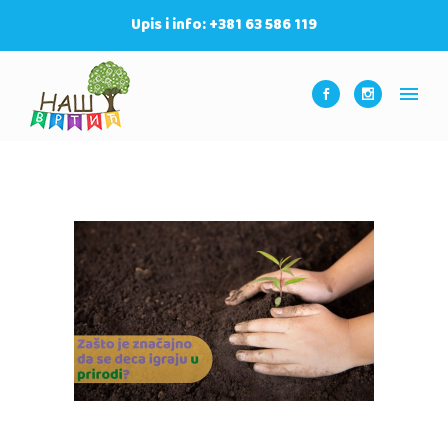
Upis i info: +381 63 586 119