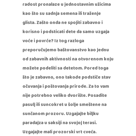
radost pronalaze u jednostavnim užicima
kao što su sadnja semena ili traženje
glista. Zašto onda ne spojiti zabavno i
korisno i podsticati dete da samo uzgaja
voće i povrće? Iz tog razloga
preporučujemo baštovanstvo kao jednu
od zabavnih aktivnosti na otvorenom koju
možete podeliti sa detetom. Pored toga
što je zabavno, ono takođe podstiče stav
očuvanja i poštovanja prirode. Za to vam
nije potrebno veliko dvorište. Posadite
pasulj ili suncokret u šolje smeštene na
sunčanom prozoru. Uzgajajte biljku
paradajza u saksiji na svojoj terasi.
Uzgajajte mali prozorski vrt cveća.