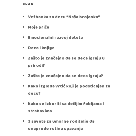
BLOG
Vežbanka za decu “Naša brojanka”
Moja priča
Emocionalni razvoj deteta
Deca i knjige
Zašto je značajno da se deca igraju u
prirodi?
Zašto je značajno da se deca igraju?
Kako izgleda vrtić koji je podsticajan za
decu?
Kako se izboriti sa dečijim fobijama i
strahovima
3 saveta za umorne roditelje da
unaprede rutinu spavanja