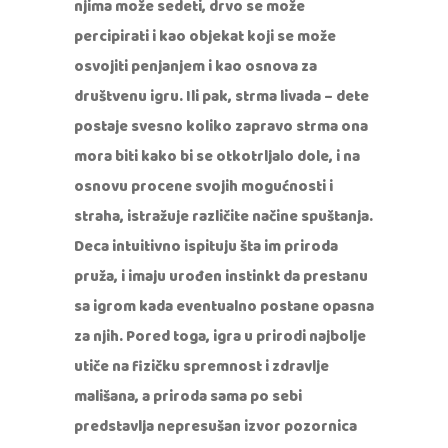
njima može sedeti, drvo se može
percipirati i kao objekat koji se može
osvojiti penjanjem i kao osnova za
društvenu igru. Ili pak, strma livada – dete
postaje svesno koliko zapravo strma ona
mora biti kako bi se otkotrljalo dole, i na
osnovu procene svojih mogućnosti i
straha, istražuje različite načine spuštanja.
Deca intuitivno ispituju šta im priroda
pruža, i imaju urođen instinkt da prestanu
sa igrom kada eventualno postane opasna
za njih. Pored toga, igra u prirodi najbolje
utiče na fizičku spremnost i zdravlje
mališana, a priroda sama po sebi
predstavlja nepresušan izvor pozornica