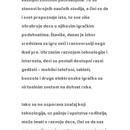
kasnijim životnim putovanjima. To su
stavovi brojnih naučnih studija, a čini se da
i svet prepoznaje isto, te sve više
ohrabruje decu u njihovim igračkim
poduhvatima. Štaviše, danas je izbor
sredstava za igru veći i raznovrsniji nego
ikad pre. Ubrzanim razvojem tehnologije i
interneta, deci su postali dostupni razni
gedžeti – mobilni telefoni, tableti,
konzole i druge elektronske igračke sa
virtuelnim svetom na dohvat ruke.
Iako se ne osporava značaj koji
tehnologija, uz pažnju i uputstva roditelja,
može imati u razvoju dece, čini se da nas