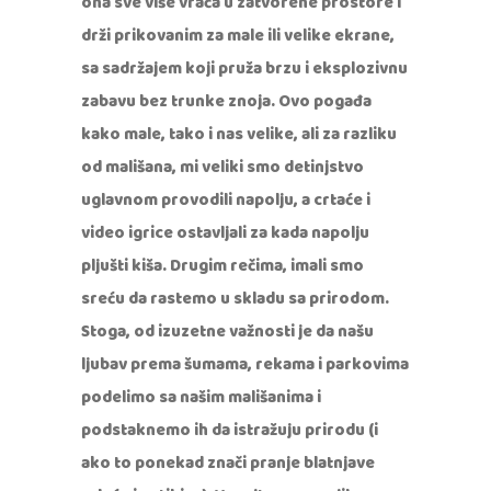
ona sve više vraća u zatvorene prostore i
drži prikovanim za male ili velike ekrane,
sa sadržajem koji pruža brzu i eksplozivnu
zabavu bez trunke znoja. Ovo pogađa
kako male, tako i nas velike, ali za razliku
od mališana, mi veliki smo detinjstvo
uglavnom provodili napolju, a crtaće i
video igrice ostavljali za kada napolju
pljušti kiša. Drugim rečima, imali smo
sreću da rastemo u skladu sa prirodom.
Stoga, od izuzetne važnosti je da našu
ljubav prema šumama, rekama i parkovima
podelimo sa našim mališanima i
podstaknemo ih da istražuju prirodu (i
ako to ponekad znači pranje blatnjave