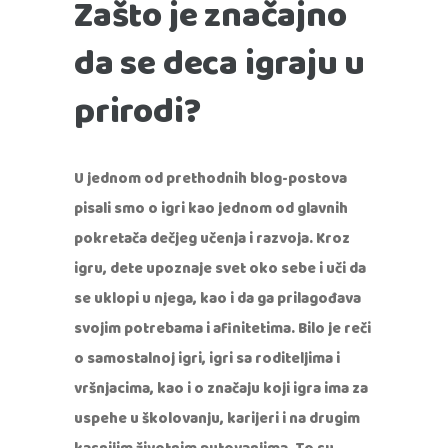
Zašto je značajno
da se deca igraju u
prirodi?
U jednom od prethodnih blog-postova
pisali smo o igri kao jednom od glavnih
pokretača
dečjeg učenja i razvoja. Kroz
igru, dete upoznaje svet oko sebe i uči da
se uklopi u njega, kao i da ga prilagođava
svojim potrebama i afinitetima. Bilo je reči
o samostalnoj igri, igri sa roditeljima i
vršnjacima, kao i o značaju koji igra ima za
uspehe u školovanju, karijeri i na drugim