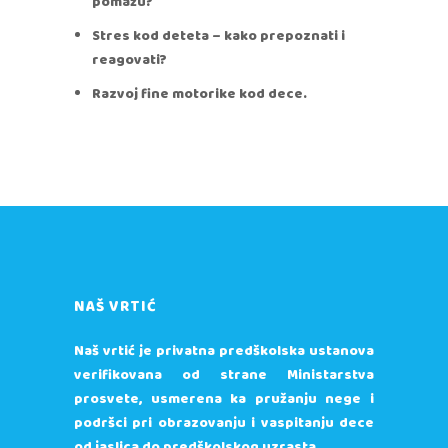
pomažu?
Stres kod deteta – kako prepoznati i
reagovati?
Razvoj fine motorike kod dece.
NAŠ VRTIĆ
Naš vrtić je privatna predškolska ustanova
verifikovana od strane Ministarstva
prosvete, usmerena ka pružanju nege i
podršci pri obrazovanju i vaspitanju dece
od jaslica do predškolskog uzrasta.