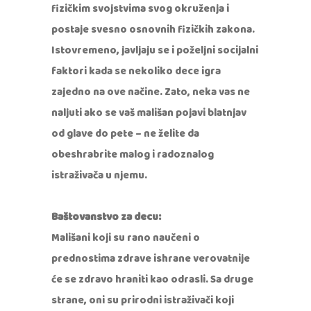
fizičkim svojstvima svog okruženja i
postaje svesno osnovnih fizičkih zakona.
Istovremeno, javljaju se i poželjni socijalni
faktori kada se nekoliko dece igra
zajedno na ove načine. Zato, neka vas ne
naljuti ako se vaš mališan pojavi blatnjav
od glave do pete – ne želite da
obeshrabrite malog i radoznalog
istraživača u njemu.
Baštovanstvo za decu:
Mališani koji su rano naučeni o
prednostima zdrave ishrane verovatnije
će se zdravo hraniti kao odrasli. Sa druge
strane, oni su prirodni istraživači koji