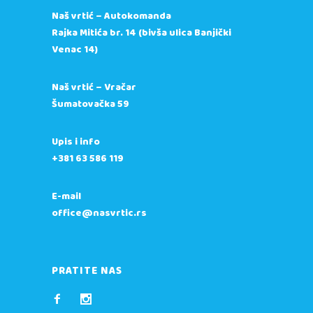
Naš vrtić – Autokomanda
Rajka Mitića br. 14 (bivša ulica Banjički
Venac 14)
Naš vrtić – Vračar
Šumatovačka 59
Upis i info
+381 63 586 119
E-mail
office@nasvrtic.rs
PRATITE NAS