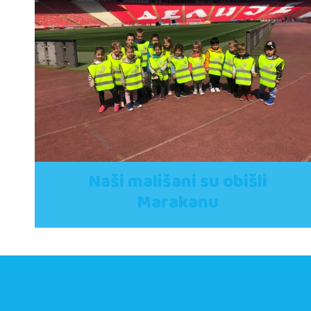
Naši mališani su obišli
Marakanu