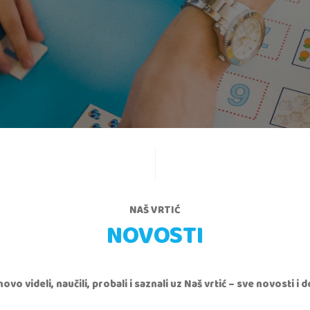
NAŠ VRTIĆ
NOVOSTI
i novo videli, naučili, probali i saznali uz Naš vrtić – sve novosti 