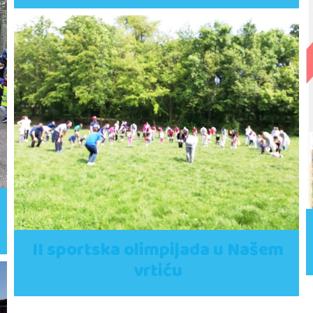
II sportska olimpijada u Našem
vrtiću