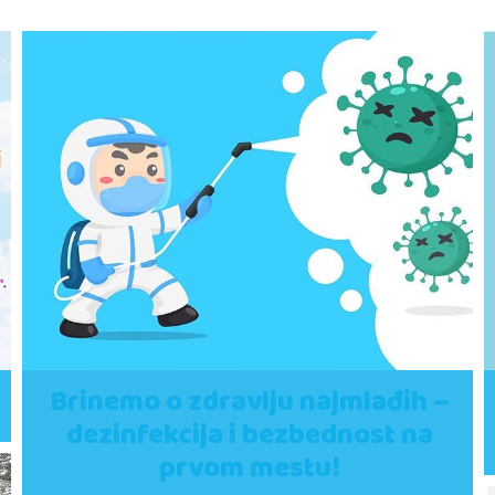
Brinemo o zdravlju najmlađih –
dezinfekcija i bezbednost na
prvom mestu!