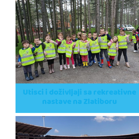
Utisci i doživljaji sa rekreativne
nastave na Zlatiboru