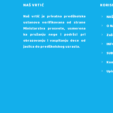
NAŠ VRTIĆ
KORIS
Naš vrtić je privatna predškolska
NAŠ
ustanova verifikovana od strane
O N
Ministarstva prosvete, usmerena
ka pružanju nege i podršci pri
Zaš
obrazovanju i vaspitanju dece od
INF
jaslica do predškolskog uzrasta.
SUB
Kon
Upi