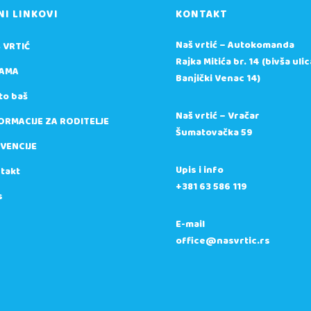
NI LINKOVI
KONTAKT
Naš vrtić – Autokomanda
 VRTIĆ
Rajka Mitića br. 14 (bivša ulic
AMA
Banjički Venac 14)
to baš
Naš vrtić – Vračar
ORMACIJE ZA RODITELJE
Šumatovačka 59
VENCIJE
Upis i info
takt
+381 63 586 119
s
E-mail
office@nasvrtic.rs