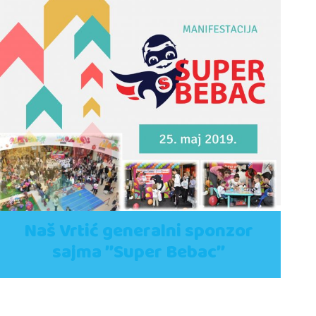
Naš Vrtić generalni sponzor
sajma ’’Super Bebac’’