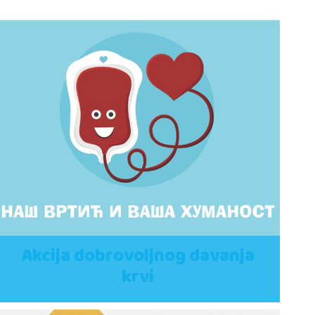
Akcija dobrovoljnog davanja
krvi