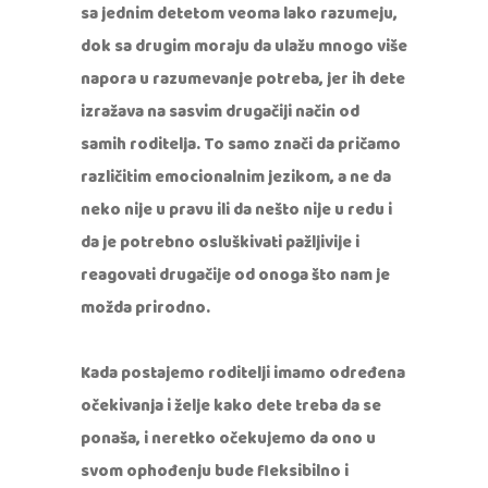
sa jednim detetom veoma lako razumeju,
dok sa drugim moraju da ulažu mnogo više
napora u razumevanje potreba, jer ih dete
izražava na sasvim drugačiji način od
samih roditelja. To samo znači da pričamo
različitim emocionalnim jezikom, a ne da
neko nije u pravu ili da nešto nije u redu i
da je potrebno osluškivati pažljivije i
reagovati drugačije od onoga što nam je
možda prirodno.
Kada postajemo roditelji imamo određena
očekivanja i želje kako dete treba da se
ponaša, i neretko očekujemo da ono u
svom ophođenju bude fleksibilno i