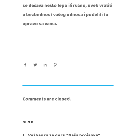
se dešava nešto lepo ili ružno, uvek vratiti
u bezbednost vašeg odnosa i podeliti to
upravo sa vama.
Comments are closed.
BLOG
Vežbanka za decu “Naša brojanka”