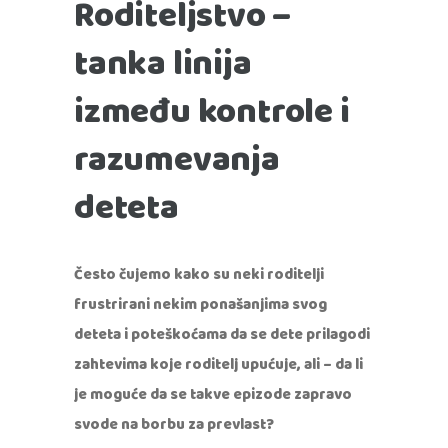
Roditeljstvo –
tanka linija
između kontrole i
razumevanja
deteta
Često čujemo kako su neki roditelji
frustrirani nekim ponašanjima svog
deteta i poteškoćama da se dete prilagodi
zahtevima koje roditelj upućuje, ali
– da li
je moguće da se takve epizode zapravo
svode na borbu za prevlast?