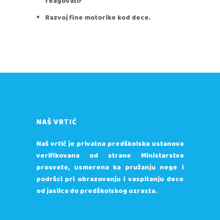
reagovati?
Razvoj fine motorike kod dece.
NAŠ VRTIĆ
Naš vrtić je privatna predškolska ustanova
verifikovana od strane Ministarstva
prosvete, usmerena ka pružanju nege i
podršci pri obrazovanju i vaspitanju dece
od jaslica do predškolskog uzrasta.