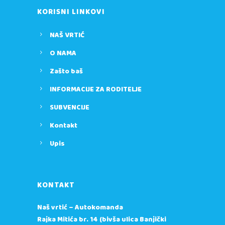
KORISNI LINKOVI
NAŠ VRTIĆ
O NAMA
Zašto baš
INFORMACIJE ZA RODITELJE
SUBVENCIJE
Kontakt
Upis
KONTAKT
Naš vrtić – Autokomanda
Rajka Mitića br. 14 (bivša ulica Banjički