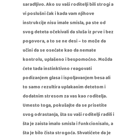
saradljivo. Ako su vaši roditelji bili strogi a
vi poslušni čak i kada vam njihove
instrukcije nisu imale smisla, pa ste od
svog deteta očekivali da sluša iz prve i bez
pogovora, a to se ne desi – to može da
učini da se osećate kao da nemate
kontrolu, uplašeno i bespomoćno. Možda
ćete tada instinktivno reagovati
podizanjem glasa i ispoljavanjem besa ali
to samo rezultira uplakanim detetom i
dodatnim stresom za vas kao roditelja.
Umesto toga, pokušajte da se prisetite
svog odrastanja, šta su vaši roditelji radili i
šta je zaista imalo smisla i funkcionisalo, a
šta je bilo čista strogoća. Shvatićete da je