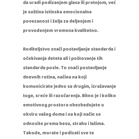
da uradi podizanjem glasa ili pretnjom, već
je suština istinska emocionalna
povezanost i želja za deljenjem i
provođenjem vremena kvalitetno.
Roditeljstvo znači postavljanje standarda i
očekivanja deteta ali i poštovanje tih
standarda posle. To znači postavljanje
dnevnih rutina, načina na koji
komunicirate jedno sa drugim, izražavanje
tuge, sreće ili razočarenja. Bitno je i koliko
emotivnog prostora obezbeđujete u
okviru vašeg doma i na koji način se
odnosite prema besu, strahu i lažima.
Takođe, morate i podizati sve te