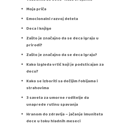
Moja priča
Emocionalni razvoj deteta
Deca i knjige
Zašto je značajno da se deca igraju u
prirodi?
Zašto je značajno da se deca igraju?
Kako izgleda vrtić koji je podsticajan za
decu?
Kako se izboriti sa dečijim fobijama i
strahovima
3 saveta za umorne roditelje da
unaprede rutinu spavanja
Hranom do zdravlja – jačanje imuniteta
dece u toku hladnih meseci