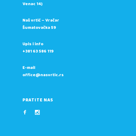
Venac 14)
Naš vrtić – Vračar
Šumatovačka 59
Upis i info
+381 63 586 119
E-mail
office@nasvrtic.rs
PRATITE NAS