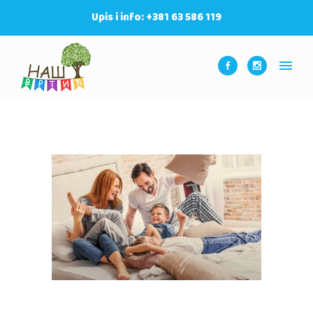
Upis i info: +381 63 586 119