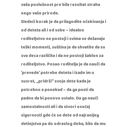
vaša poslušnost pre bila rezultat straha
nego vaše prirode.
Sledeći korak je da prilagodite očekivanja i
od deteta ali i od sebe – idealno
roditeljstvo ne postoji i svima se dešavaju
teški momenti, suština je da shvatite da su
sva deca različita i da ne postoji šablon za
roditeljstvo. Posao roditelja je da nauči da
’prevede’ potrebe deteta i izađe im u
susret, „pridrži“ svoje dete kada je
potrebno a ponekad – da ga pusti da
padne da bi ponovo ustalo. Da ga nauči
samostalnosti ali i da stvori osećaj
sigurnosti gde će se dete od najranijeg
detinjstva pa do odraslog doba, bilo da mu