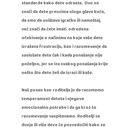
standarde kako dete odrasta. Ovo ne
znači da dete preuzima ulogu glave kuće,
da sme da uništava igračke ili nameštaj,
već znači da ćete imati određena
očekivanja o načinima na koje vaše dete
izražava frustraciju, kao i razumevanje da
saslušate dete čak i kada ponašanje nije
poželjno, jer se iza svakog ponašanja krije
nešto što dete želi da izrazi ili kaže.
Naš posao kao roditelja je da razumemo
temperament deteta i njegove
emocionalne potrebe i da ga kroz to
razumevanje vaspitavamo. Roditelji sa
dvoje ili više dece će posvedočiti kako se