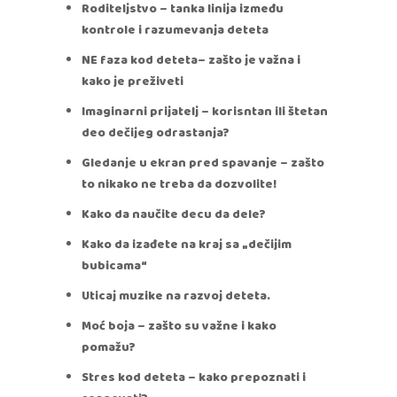
Roditeljstvo – tanka linija između
kontrole i razumevanja deteta
NE faza kod deteta– zašto je važna i
kako je preživeti
Imaginarni prijatelj – korisntan ili štetan
deo dečijeg odrastanja?
Gledanje u ekran pred spavanje – zašto
to nikako ne treba da dozvolite!
Kako da naučite decu da dele?
Kako da izađete na kraj sa „dečijim
bubicama“
Uticaj muzike na razvoj deteta.
Moć boja – zašto su važne i kako
pomažu?
Stres kod deteta – kako prepoznati i